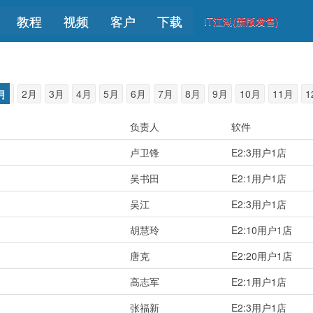
教程
视频
客户
下载
IT江湖(新版发售)
月
2月
3月
4月
5月
6月
7月
8月
9月
10月
11月
1
负责人
软件
卢卫锋
E2:3用户1店
吴书田
E2:1用户1店
吴江
E2:3用户1店
胡慧玲
E2:10用户1店
唐克
E2:20用户1店
高志军
E2:1用户1店
张福新
E2:3用户1店