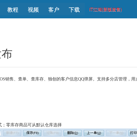
教程
视频
客户
下载
IT江湖(新版发售)
发布
OS
销售、查单、查库存、独创的客户信息
QQ
弹屏。支持多分店管理，用
式；零库存商品可从默认仓库选择