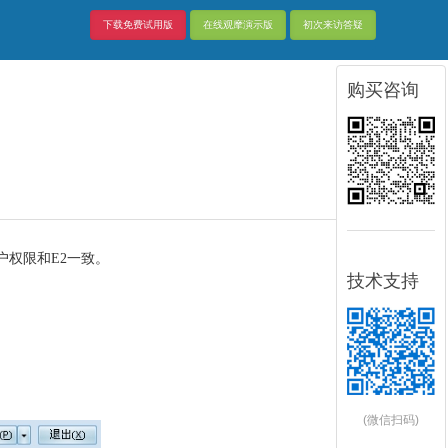
下载免费试用版
在线观摩演示版
初次来访答疑
购买咨询
户权限和
E2
一致。
技术支持
(微信扫码)